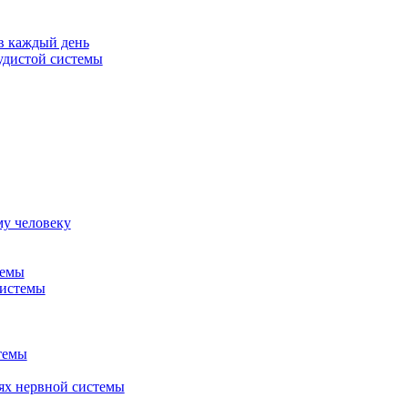
в каждый день
удистой системы
му человеку
темы
системы
темы
ях нервной системы