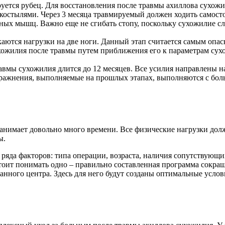
уется рубец. Для восстановления после травмы ахиллова сухожи
 костылями. Через 3 месяца травмируемый должен ходить самост
ных мышц. Важно еще не сгибать стопу, поскольку сухожилие сл
скаются нагрузки на две ноги. Данный этап считается самым оп
хожилия после травмы путем приближения его к параметрам сух
авмы сухожилия длится до 12 месяцев. Все усилия направлены н
Упражнения, выполняемые на прошлых этапах, выполняются с бо
анимает довольно много времени. Все физические нагрузки долж
ы.
ряда факторов: типа операции, возраста, наличия сопутствующих 
тоит понимать одно – правильно составленная программа сокра
нного центра. Здесь для него будут созданы оптимальные услов