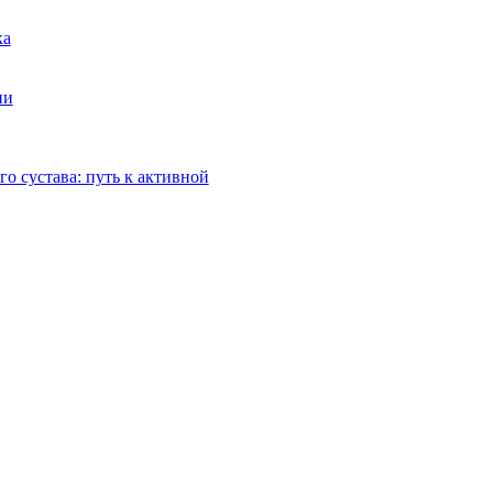
ка
ии
о сустава: путь к активной