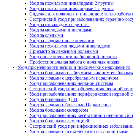
Уход за пожилыми инвалидами 2 группы
Уход за пожилыми инвалидами 1 группы
Сиделка для пожилых и инвалидов: тепло заботы 
Сестринский уход при заболеваниях сердечно-сос
Уход за инвалидами с детства
Уход за молодыми инвалидами
Уход за слепыми
Уход за людьми после операции
Уход за пожилыми людьми инвалидами
Присмотр за лежачими больными
Уход после операции на брюшной полости
Профессиональная забота о пожилых людях
Уход при неврологических и психических нарушениях
Уход за больными слабоумием: как помочь близко
Уход за людьми с церебральным параличом
Уход при заболеваниях нервной системы
Сестринский уход при заболеваниях нервной сис
Уход при заболеваниях периферической нервной 
Уход за больными ДЦП
Уход за людьми с болезнью Паркинсона
Уход за больными склерозом
Уход при заболеваниях вегетативной нервной сис
Уход за больными деменцией
Сестринский уход при инфекционных заболевани
Уход за людьми с психическими расстройствами