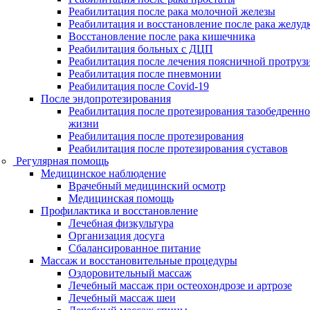
Реабилитация после рака молочной железы
Реабилитация и восстановление после рака желуд
Восстановление после рака кишечника
Реабилитация больных с ДЦП
Реабилитация после лечения поясничной протруз
Реабилитация после пневмонии
Реабилитация после Covid-19
После эндопротезирования
Реабилитация после протезирования тазобедренног
жизни
Реабилитация после протезирования
Реабилитация после протезирования суставов
Регулярная помощь
Медицинское наблюдение
Врачебный медицинский осмотр
Медицинская помощь
Профилактика и восстановление
Лечебная физкультура
Организация досуга
Сбалансированное питание
Массаж и восстановительные процедуры
Оздоровительный массаж
Лечебный массаж при остеохондрозе и артрозе
Лечебный массаж шеи