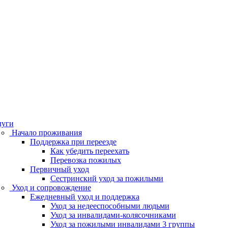
луги
Начало проживания
Поддержка при переезде
Как убедить переехать
Перевозка пожилых
Первичный уход
Сестринский уход за пожилыми
Уход и сопровождение
Ежедневный уход и поддержка
Уход за недееспособными людьми
Уход за инвалидами-колясочниками
Уход за пожилыми инвалидами 3 группы