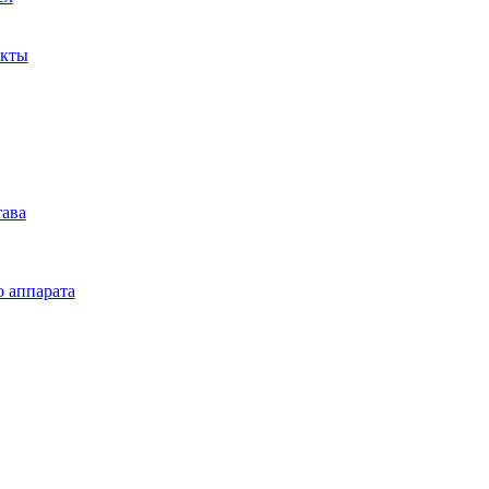
акты
тава
о аппарата