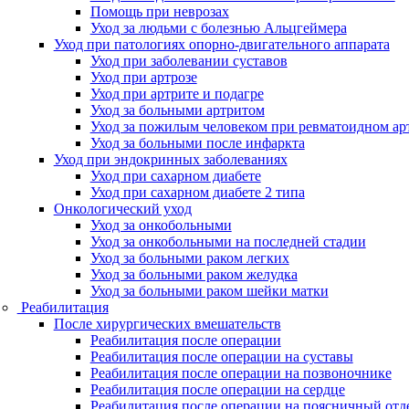
Помощь при неврозах
Уход за людьми с болезнью Альцгеймера
Уход при патологиях опорно-двигательного аппарата
Уход при заболевании суставов
Уход при артрозе
Уход при артрите и подагре
Уход за больными артритом
Уход за пожилым человеком при ревматоидном ар
Уход за больными после инфаркта
Уход при эндокринных заболеваниях
Уход при сахарном диабете
Уход при сахарном диабете 2 типа
Онкологический уход
Уход за онкобольными
Уход за онкобольными на последней стадии
Уход за больными раком легких
Уход за больными раком желудка
Уход за больными раком шейки матки
Реабилитация
После хирургических вмешательств
Реабилитация после операции
Реабилитация после операции на суставы
Реабилитация после операции на позвоночнике
Реабилитация после операции на сердце
Реабилитация после операции на поясничный отд