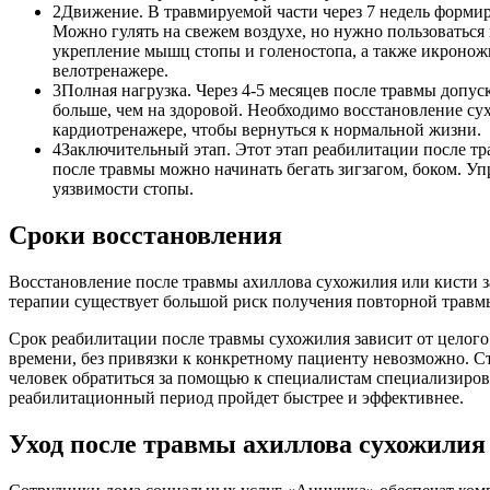
2
Движение. В травмируемой части через 7 недель формир
Можно гулять на свежем воздухе, но нужно пользоваться
укрепление мышц стопы и голеностопа, а также икронож
велотренажере.
3
Полная нагрузка. Через 4-5 месяцев после травмы допу
больше, чем на здоровой. Необходимо восстановление су
кардиотренажере, чтобы вернуться к нормальной жизни.
4
Заключительный этап. Этот этап реабилитации после тр
после травмы можно начинать бегать зигзагом, боком. 
уязвимости стопы.
Сроки восстановления
Восстановление после травмы ахиллова сухожилия или кисти з
терапии существует большой риск получения повторной травм
Срок реабилитации после травмы сухожилия зависит от целого 
времени, без привязки к конкретному пациенту невозможно. С
человек обратиться за помощью к специалистам специализирова
реабилитационный период пройдет быстрее и эффективнее.
Уход после травмы ахиллова сухожилия