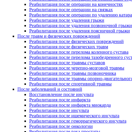
Реабилитация после операции на конечностях
Реабилитация после операции на связках
Реабилитация после операции по удалению катар
Реабилитация после удаления грыжи
Реабилитация после удаления позвоночной грыжи
Реабилитация после удаления поясничной грыжи
После травм и физических повреждений
Реабилитация после физических повреждений
Реабилитация после физических травм
Реабилитация после перелома коленного сустава
Реабилитация после перелома тазобедренного сус
Реабилитация после травмы суставов
Реабилитация после черепно-мозговой травмы
Реабилитация после травмы позвоночника
Реабилитация после травмы опорно-двигательног
Реабилитация после спортивной травмы
После заболеваний и состояний
Восстановление после инсульта
Реабилитация после инфаркта
Реабилитация после инфаркта миокарда
Реабилитация после инсульта
Реабилитация после ишемического инсульта
Реабилитация после геморрагического инсульта
Реабилитация после онкологии
Реабилитация после рака простаты