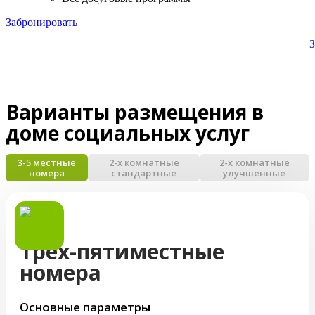
Забронировать
З
Варианты размещения в
доме социальных услуг
3-5 местные
2-х комнатные
2-х комнатные
номера
стандартные
улучшенные
Трёх-пятиместные
номера
Основные параметры