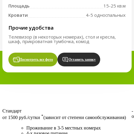
Площадь
15-25 кв.м
Кровати
4-5 односпальных
Прочие удобства
Телевизор (в некоторых номерах), стол и кресла,
шкаф, прикроватная тумбочка, комод
Посмотреть все фото
Оставить заявку
Стандарт
-
*
о
от 1500 руб./сутки
(зависит от степени самообслуживания)
Проживание в 3-5 местных номерах
4-х разовое питание