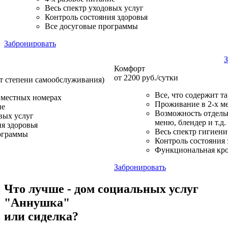
Весь спектр уходовых услуг
Контроль состояния здоровья
Все досуговые программы
Забронировать
З
Комфорт
от 2200 руб./сутки
от степени самообслуживания)
Все, что содержит т
 местных номерах
Проживание в 2-х м
ие
Возможность отдельн
вых услуг
меню, блендер и т.д.
я здоровья
Весь спектр гигиен
ограммы
Контроль состояния 
Функциональная кро
Забронировать
Что лучше - дом социальных услуг
"Аннушка"
или сиделка?