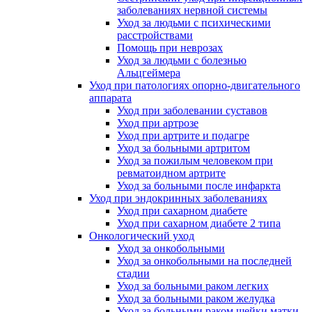
заболеваниях нервной системы
Уход за людьми с психическими
расстройствами
Помощь при неврозах
Уход за людьми с болезнью
Альцгеймера
Уход при патологиях опорно-двигательного
аппарата
Уход при заболевании суставов
Уход при артрозе
Уход при артрите и подагре
Уход за больными артритом
Уход за пожилым человеком при
ревматоидном артрите
Уход за больными после инфаркта
Уход при эндокринных заболеваниях
Уход при сахарном диабете
Уход при сахарном диабете 2 типа
Онкологический уход
Уход за онкобольными
Уход за онкобольными на последней
стадии
Уход за больными раком легких
Уход за больными раком желудка
Уход за больными раком шейки матки