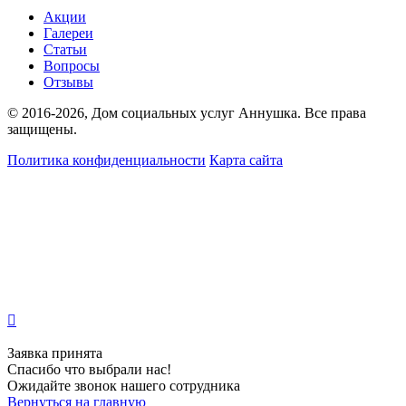
Акции
Галереи
Статьи
Вопросы
Отзывы
© 2016-2026, Дом социальных услуг Аннушка. Все права
защищены.
Политика конфиденциальности
Карта сайта
Опубликованная на данной странице информация носит информационный характер и
может использоваться сугубо в ознакомительных и образовательных целях, и ни при
каких условиях не являются публичной офертой определяемой положениями Статьи
437 Гражданского кодекса Российской Федерации. Посетители дома социальных
услуг не должны воспринимать ее, как врачебные рекомендации. Поставить
правильный диагноз и подобрать эффективное лечение вам может только доктор.
Наша клиника не несет ответственность за возможные отрицательные последствия,
возникшие по причине неправильного использования информации, опубликованной
на сайте https://pansionat-annushka/
Заявка принята
Спасибо что выбрали нас!
Ожидайте звонок нашего сотрудника
Вернуться на главную