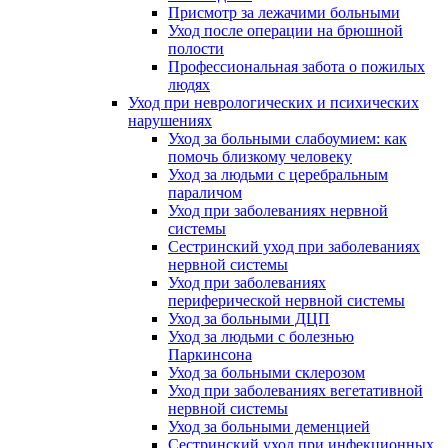
Присмотр за лежачими больными
Уход после операции на брюшной
полости
Профессиональная забота о пожилых
людях
Уход при неврологических и психических
нарушениях
Уход за больными слабоумием: как
помочь близкому человеку
Уход за людьми с церебральным
параличом
Уход при заболеваниях нервной
системы
Сестринский уход при заболеваниях
нервной системы
Уход при заболеваниях
периферической нервной системы
Уход за больными ДЦП
Уход за людьми с болезнью
Паркинсона
Уход за больными склерозом
Уход при заболеваниях вегетативной
нервной системы
Уход за больными деменцией
Сестринский уход при инфекционных