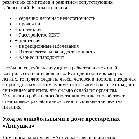
различных симптомов и развитием сопутствующих
заболеваний. К ним относятся:
+
сердечно-легочная недостаточность
+
пролежни
+
опрелости
+
Расстройство ЖКТ
+
депрессия
+
инфекционные заболевания
+
Интеллектуальная недостаточность
+
Кариес и пародонтит
Чтобы не усугубить ситуацию, требуется постоянный
контроль состояния больного. Если диагностирован рак
легких, то нужно следить, чтобы человек в постели находился
с приподнятым торсом. Кроме этого, такие больные страдают
снижением аппетита, что сильно ослабляет организм.
Улучшению работоспособности кишечника способствует
специальное разработанное меню и соблюдение режима
питания.
Уход за онкобольными в доме престарелых
«Аннушка»
Дом социальных услуг «Аннушка» для пенсионеров