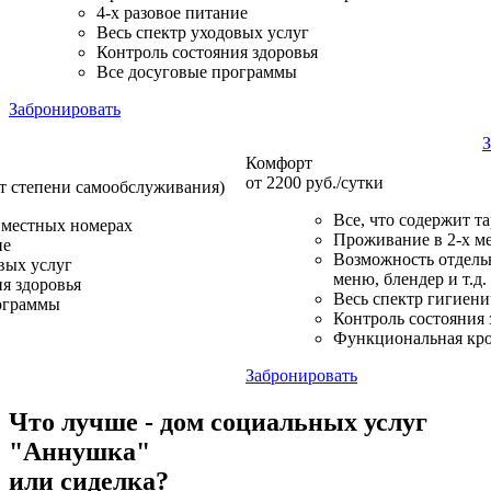
4-х разовое питание
Весь спектр уходовых услуг
Контроль состояния здоровья
Все досуговые программы
Забронировать
З
Комфорт
от 2200 руб./сутки
от степени самообслуживания)
Все, что содержит т
 местных номерах
Проживание в 2-х м
ие
Возможность отдельн
вых услуг
меню, блендер и т.д.
я здоровья
Весь спектр гигиен
ограммы
Контроль состояния 
Функциональная кро
Забронировать
Что лучше - дом социальных услуг
"Аннушка"
или сиделка?