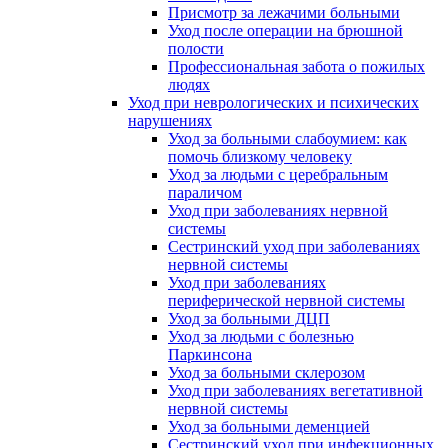
Присмотр за лежачими больными
Уход после операции на брюшной
полости
Профессиональная забота о пожилых
людях
Уход при неврологических и психических
нарушениях
Уход за больными слабоумием: как
помочь близкому человеку
Уход за людьми с церебральным
параличом
Уход при заболеваниях нервной
системы
Сестринский уход при заболеваниях
нервной системы
Уход при заболеваниях
периферической нервной системы
Уход за больными ДЦП
Уход за людьми с болезнью
Паркинсона
Уход за больными склерозом
Уход при заболеваниях вегетативной
нервной системы
Уход за больными деменцией
Сестринский уход при инфекционных