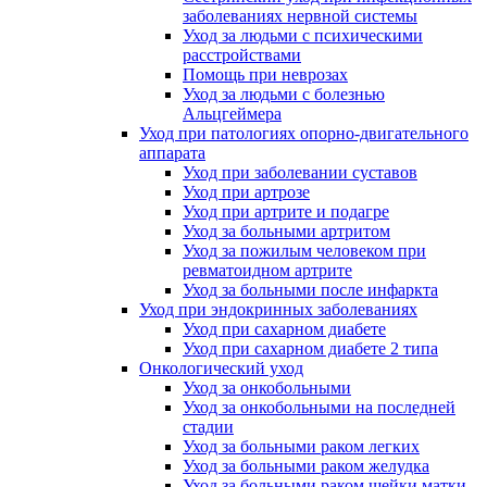
заболеваниях нервной системы
Уход за людьми с психическими
расстройствами
Помощь при неврозах
Уход за людьми с болезнью
Альцгеймера
Уход при патологиях опорно-двигательного
аппарата
Уход при заболевании суставов
Уход при артрозе
Уход при артрите и подагре
Уход за больными артритом
Уход за пожилым человеком при
ревматоидном артрите
Уход за больными после инфаркта
Уход при эндокринных заболеваниях
Уход при сахарном диабете
Уход при сахарном диабете 2 типа
Онкологический уход
Уход за онкобольными
Уход за онкобольными на последней
стадии
Уход за больными раком легких
Уход за больными раком желудка
Уход за больными раком шейки матки