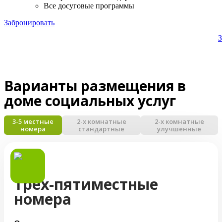
Все досуговые программы
Забронировать
З
Варианты размещения в
доме социальных услуг
3-5 местные
2-х комнатные
2-х комнатные
номера
стандартные
улучшенные
Трёх-пятиместные
номера