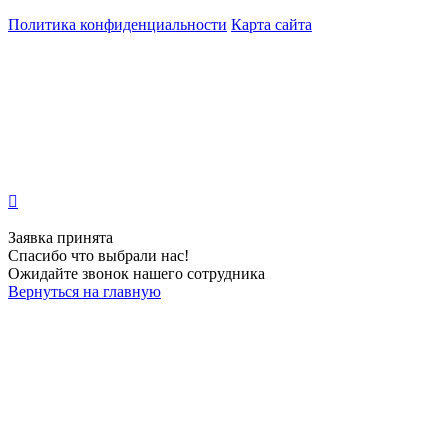
Политика конфиденциальности
Карта сайта
Опубликованная на данной странице информация носит информационный характер и
может использоваться сугубо в ознакомительных и образовательных целях, и ни при
каких условиях не являются публичной офертой определяемой положениями Статьи
437 Гражданского кодекса Российской Федерации. Посетители дома социальных
услуг не должны воспринимать ее, как врачебные рекомендации. Поставить
правильный диагноз и подобрать эффективное лечение вам может только доктор.
Наша клиника не несет ответственность за возможные отрицательные последствия,
возникшие по причине неправильного использования информации, опубликованной
на сайте https://pansionat-annushka/
Заявка принята
Спасибо что выбрали нас!
Ожидайте звонок нашего сотрудника
Вернуться на главную